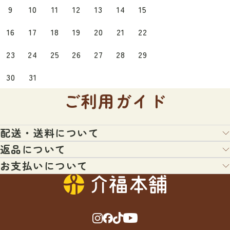
9
10
11
12
13
14
15
16
17
18
19
20
21
22
23
24
25
26
27
28
29
30
31
ご利用ガイド
配送・送料について
返品について
配送業者：ヤマト運輸・日本郵便・佐川急便・福山通運のいずれ
か（宅配便またはメール便）
お支払いについて
お客様都合による返品について
＊配送業者の指定はできません。あらかじめご了承くださいま
せ。
以下の条件にあてはまる場合、返品を受付いたします。
クレジットカード払、コンビニ払、代引き、銀行振込、などを用
＊日時指定がないご注文につきましては、通常最短日程にて出荷
意してございます。ご希望にあわせて、各種ご利用ください。
させていただきます。
・対応条件：未開封・未使用のもので、対応期間内に電話もしく
はメールにてご連絡いただいたもののみ原則対応いたします。
・3,000円（税込）以上のお買い物で送料無料
・対応可能期間：商品到着後7日以内にご連絡をいただいた場合
商品代引