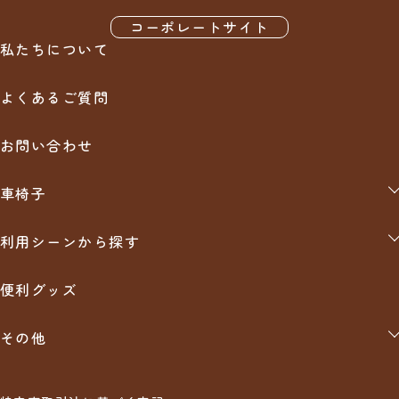
※北海道・沖縄・離島は1万円（税込）以上のお買い物で送料無
・返金額：商品代金全額より返品手数料を差し引いた金額
商品が到着時に配達員様へ商品代金をお支払い下さい。
料（車椅子など大型宅配便の場合を除く）
コーポレートサイト
・前払い手数料、代金引換手数料、銀行振込手数料は原則として
※弊社では出来るだけお求めやすい価格で販売させていただくた
私たちについて
お客様負担にてお願いいたします。
め、サイズ違い、イメージ違いなどの良品にも関わらずお客様の
銀行振込
・消費税は全て商品代金(税込価格)に含んで表示しています。
ご都合での返品・交換、 また弊社で良品の範疇である商品の返
よくあるご質問
品に関しては基本的にお断りさせていただいております。
購入後にお送りさせて頂きますご注文確認メールに記載されてお
万が一、やむを得ないご事情で、尚且つ、メーカーが返品受け入
ります弊社指定の銀行口座へ、ご請求金額をお振り込み下さい。
れ可能（商品未使用品に限る）の場合には
お問い合わせ
・メーカーから掛かる手数料（検品手数料、箱代、送料等）
・弊社からの返品手数料（商品代金の10％＋その他実費）
クレジット
をご負担頂いた上で、返品可能とさせていただきます。
車椅子
自走用（介助兼用）
分割払い、リボ払い可能です。※支払い回数はクレジットカード
利用シーンから探す
会社によって異なります。
介助用
お出かけ
【中古】車椅子
便利グッズ
食事
クッション・その他関連商品
入浴
その他
排泄
防災グッズ
入院