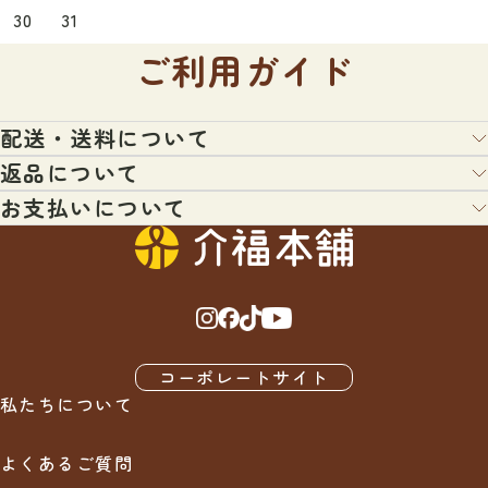
30
31
ご利用ガイド
配送・送料について
返品について
配送業者：ヤマト運輸・日本郵便・佐川急便・福山通運のいずれ
か（宅配便またはメール便）
お支払いについて
お客様都合による返品について
＊配送業者の指定はできません。あらかじめご了承くださいま
せ。
以下の条件にあてはまる場合、返品を受付いたします。
クレジットカード払、コンビニ払、代引き、銀行振込、などを用
＊日時指定がないご注文につきましては、通常最短日程にて出荷
意してございます。ご希望にあわせて、各種ご利用ください。
させていただきます。
・対応条件：未開封・未使用のもので、対応期間内に電話もしく
はメールにてご連絡いただいたもののみ原則対応いたします。
・3,000円（税込）以上のお買い物で送料無料
・対応可能期間：商品到着後7日以内にご連絡をいただいた場合
商品代引
※北海道・沖縄・離島は1万円（税込）以上のお買い物で送料無
・返金額：商品代金全額より返品手数料を差し引いた金額
商品が到着時に配達員様へ商品代金をお支払い下さい。
料（車椅子など大型宅配便の場合を除く）
コーポレートサイト
・前払い手数料、代金引換手数料、銀行振込手数料は原則として
※弊社では出来るだけお求めやすい価格で販売させていただくた
私たちについて
お客様負担にてお願いいたします。
め、サイズ違い、イメージ違いなどの良品にも関わらずお客様の
銀行振込
・消費税は全て商品代金(税込価格)に含んで表示しています。
ご都合での返品・交換、 また弊社で良品の範疇である商品の返
よくあるご質問
品に関しては基本的にお断りさせていただいております。
購入後にお送りさせて頂きますご注文確認メールに記載されてお
万が一、やむを得ないご事情で、尚且つ、メーカーが返品受け入
ります弊社指定の銀行口座へ、ご請求金額をお振り込み下さい。