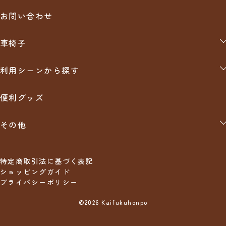
れ可能（商品未使用品に限る）の場合には
お問い合わせ
・メーカーから掛かる手数料（検品手数料、箱代、送料等）
・弊社からの返品手数料（商品代金の10％＋その他実費）
クレジット
をご負担頂いた上で、返品可能とさせていただきます。
車椅子
自走用（介助兼用）
分割払い、リボ払い可能です。※支払い回数はクレジットカード
利用シーンから探す
会社によって異なります。
介助用
お出かけ
【中古】車椅子
便利グッズ
食事
クッション・その他関連商品
入浴
その他
排泄
防災グッズ
入院
家具・収納・インテリア
特定商取引法に基づく表記
施設
ショッピングガイド
在宅ワークにおすすめクッション
プライバシーポリシー
©2026 Kaifukuhonpo