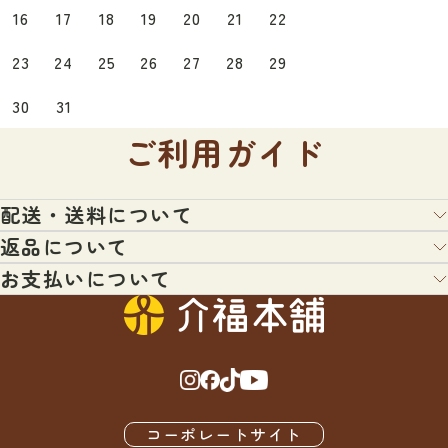
16
17
18
19
20
21
22
23
24
25
26
27
28
29
30
31
ご利用ガイド
配送・送料について
返品について
配送業者：ヤマト運輸・日本郵便・佐川急便・福山通運のいずれ
か（宅配便またはメール便）
お支払いについて
お客様都合による返品について
＊配送業者の指定はできません。あらかじめご了承くださいま
せ。
以下の条件にあてはまる場合、返品を受付いたします。
クレジットカード払、コンビニ払、代引き、銀行振込、などを用
＊日時指定がないご注文につきましては、通常最短日程にて出荷
意してございます。ご希望にあわせて、各種ご利用ください。
させていただきます。
・対応条件：未開封・未使用のもので、対応期間内に電話もしく
はメールにてご連絡いただいたもののみ原則対応いたします。
・3,000円（税込）以上のお買い物で送料無料
・対応可能期間：商品到着後7日以内にご連絡をいただいた場合
商品代引
※北海道・沖縄・離島は1万円（税込）以上のお買い物で送料無
・返金額：商品代金全額より返品手数料を差し引いた金額
商品が到着時に配達員様へ商品代金をお支払い下さい。
料（車椅子など大型宅配便の場合を除く）
コーポレートサイト