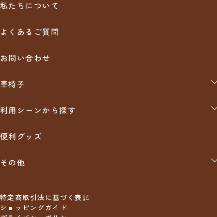
・前払い手数料、代金引換手数料、銀行振込手数料は原則として
※弊社では出来るだけお求めやすい価格で販売させていただくた
私たちについて
お客様負担にてお願いいたします。
め、サイズ違い、イメージ違いなどの良品にも関わらずお客様の
銀行振込
・消費税は全て商品代金(税込価格)に含んで表示しています。
ご都合での返品・交換、 また弊社で良品の範疇である商品の返
よくあるご質問
品に関しては基本的にお断りさせていただいております。
購入後にお送りさせて頂きますご注文確認メールに記載されてお
万が一、やむを得ないご事情で、尚且つ、メーカーが返品受け入
ります弊社指定の銀行口座へ、ご請求金額をお振り込み下さい。
れ可能（商品未使用品に限る）の場合には
お問い合わせ
・メーカーから掛かる手数料（検品手数料、箱代、送料等）
・弊社からの返品手数料（商品代金の10％＋その他実費）
クレジット
をご負担頂いた上で、返品可能とさせていただきます。
車椅子
自走用（介助兼用）
分割払い、リボ払い可能です。※支払い回数はクレジットカード
利用シーンから探す
会社によって異なります。
介助用
お出かけ
【中古】車椅子
便利グッズ
食事
クッション・その他関連商品
入浴
その他
排泄
防災グッズ
入院
家具・収納・インテリア
特定商取引法に基づく表記
施設
ショッピングガイド
在宅ワークにおすすめクッション