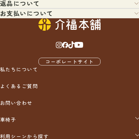
返品について
配送業者：ヤマト運輸・日本郵便・佐川急便・福山通運のいずれ
か（宅配便またはメール便）
お支払いについて
お客様都合による返品について
＊配送業者の指定はできません。あらかじめご了承くださいま
せ。
以下の条件にあてはまる場合、返品を受付いたします。
クレジットカード払、コンビニ払、代引き、銀行振込、などを用
＊日時指定がないご注文につきましては、通常最短日程にて出荷
意してございます。ご希望にあわせて、各種ご利用ください。
させていただきます。
・対応条件：未開封・未使用のもので、対応期間内に電話もしく
はメールにてご連絡いただいたもののみ原則対応いたします。
・3,000円（税込）以上のお買い物で送料無料
・対応可能期間：商品到着後7日以内にご連絡をいただいた場合
商品代引
※北海道・沖縄・離島は1万円（税込）以上のお買い物で送料無
・返金額：商品代金全額より返品手数料を差し引いた金額
商品が到着時に配達員様へ商品代金をお支払い下さい。
料（車椅子など大型宅配便の場合を除く）
コーポレートサイト
・前払い手数料、代金引換手数料、銀行振込手数料は原則として
※弊社では出来るだけお求めやすい価格で販売させていただくた
私たちについて
お客様負担にてお願いいたします。
め、サイズ違い、イメージ違いなどの良品にも関わらずお客様の
銀行振込
・消費税は全て商品代金(税込価格)に含んで表示しています。
ご都合での返品・交換、 また弊社で良品の範疇である商品の返
よくあるご質問
品に関しては基本的にお断りさせていただいております。
購入後にお送りさせて頂きますご注文確認メールに記載されてお
万が一、やむを得ないご事情で、尚且つ、メーカーが返品受け入
ります弊社指定の銀行口座へ、ご請求金額をお振り込み下さい。
れ可能（商品未使用品に限る）の場合には
お問い合わせ
・メーカーから掛かる手数料（検品手数料、箱代、送料等）
・弊社からの返品手数料（商品代金の10％＋その他実費）
クレジット
をご負担頂いた上で、返品可能とさせていただきます。
車椅子
自走用（介助兼用）
分割払い、リボ払い可能です。※支払い回数はクレジットカード
利用シーンから探す