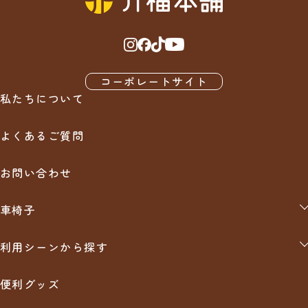
お支払いについて
お客様都合による返品について
＊配送業者の指定はできません。あらかじめご了承くださいま
せ。
以下の条件にあてはまる場合、返品を受付いたします。
クレジットカード払、コンビニ払、代引き、銀行振込、などを用
＊日時指定がないご注文につきましては、通常最短日程にて出荷
意してございます。ご希望にあわせて、各種ご利用ください。
させていただきます。
・対応条件：未開封・未使用のもので、対応期間内に電話もしく
はメールにてご連絡いただいたもののみ原則対応いたします。
・3,000円（税込）以上のお買い物で送料無料
・対応可能期間：商品到着後7日以内にご連絡をいただいた場合
商品代引
※北海道・沖縄・離島は1万円（税込）以上のお買い物で送料無
・返金額：商品代金全額より返品手数料を差し引いた金額
商品が到着時に配達員様へ商品代金をお支払い下さい。
料（車椅子など大型宅配便の場合を除く）
コーポレートサイト
・前払い手数料、代金引換手数料、銀行振込手数料は原則として
※弊社では出来るだけお求めやすい価格で販売させていただくた
私たちについて
お客様負担にてお願いいたします。
め、サイズ違い、イメージ違いなどの良品にも関わらずお客様の
銀行振込
・消費税は全て商品代金(税込価格)に含んで表示しています。
ご都合での返品・交換、 また弊社で良品の範疇である商品の返
よくあるご質問
品に関しては基本的にお断りさせていただいております。
購入後にお送りさせて頂きますご注文確認メールに記載されてお
万が一、やむを得ないご事情で、尚且つ、メーカーが返品受け入
ります弊社指定の銀行口座へ、ご請求金額をお振り込み下さい。
れ可能（商品未使用品に限る）の場合には
お問い合わせ
・メーカーから掛かる手数料（検品手数料、箱代、送料等）
・弊社からの返品手数料（商品代金の10％＋その他実費）
クレジット
をご負担頂いた上で、返品可能とさせていただきます。
車椅子
自走用（介助兼用）
分割払い、リボ払い可能です。※支払い回数はクレジットカード
利用シーンから探す
会社によって異なります。
介助用
お出かけ