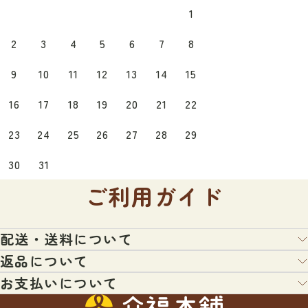
日
月
火
水
木
金
土
1
2
3
4
5
6
7
8
9
10
11
12
13
14
15
16
17
18
19
20
21
22
23
24
25
26
27
28
29
30
31
ご利用ガイド
配送・送料について
返品について
配送業者：ヤマト運輸・日本郵便・佐川急便・福山通運のいずれ
か（宅配便またはメール便）